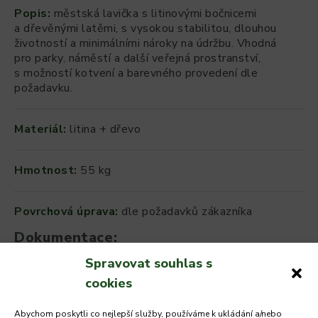
Popis:
městská lavička s litinovými bočnicemi
a dřevěnými latěmi, s vysokou stabilitou, dlouhou
životností a minimálními nároky na údržbu. Vhodná
pro parky, náměstí a další veřejná prostranství,
s možností kotvení a barevného provedení dle
požadavku.
Materiál:
litina + dřevo
Hmotnost:
55 kg
Povrchová úprava:
dle požadavků zákazníka
Dokumentace:
Spravovat souhlas s
Katalogový list
cookies
Abychom poskytli co nejlepší služby, používáme k ukládání a/nebo